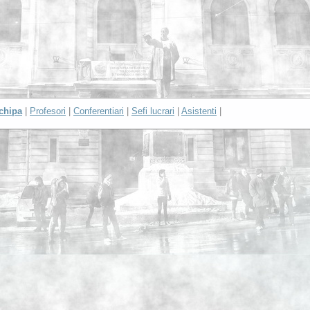
chipa
|
Profesori
|
Conferentiari
|
Sefi lucrari
|
Asistenti
|