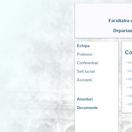
Facultatea 
Departame
Echipa
Co
Profesori
-
co
Conferentiari
-
co
Sefi lucrari
-
co
Asistenti
c
-
-
co
Anunturi
-
co
Documente