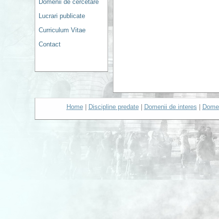
Domenii de cercetare
Lucrari publicate
Curriculum Vitae
Contact
Home
|
Discipline predate
|
Domenii de interes
|
Domen